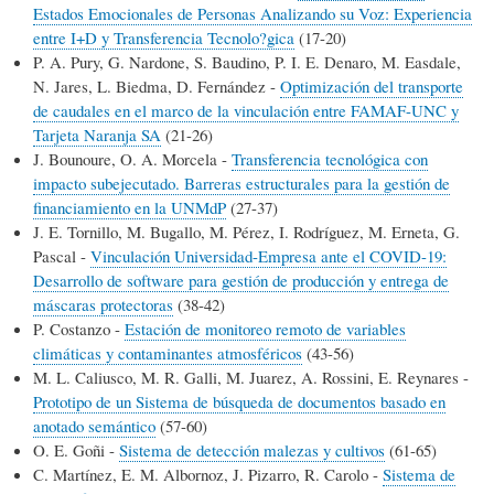
Estados Emocionales de Personas Analizando su Voz: Experiencia
entre I+D y Transferencia Tecnolo?gica
(17-20)
P. A. Pury, G. Nardone, S. Baudino, P. I. E. Denaro, M. Easdale,
N. Jares, L. Biedma, D. Fernández -
Optimización del transporte
de caudales en el marco de la vinculación entre FAMAF-UNC y
Tarjeta Naranja SA
(21-26)
J. Bounoure, O. A. Morcela -
Transferencia tecnológica con
impacto subejecutado. Barreras estructurales para la gestión de
financiamiento en la UNMdP
(27-37)
J. E. Tornillo, M. Bugallo, M. Pérez, I. Rodríguez, M. Erneta, G.
Pascal -
Vinculación Universidad-Empresa ante el COVID-19:
Desarrollo de software para gestión de producción y entrega de
máscaras protectoras
(38-42)
P. Costanzo -
Estación de monitoreo remoto de variables
climáticas y contaminantes atmosféricos
(43-56)
M. L. Caliusco, M. R. Galli, M. Juarez, A. Rossini, E. Reynares -
Prototipo de un Sistema de búsqueda de documentos basado en
anotado semántico
(57-60)
O. E. Goñi -
Sistema de detección malezas y cultivos
(61-65)
C. Martínez, E. M. Albornoz, J. Pizarro, R. Carolo -
Sistema de