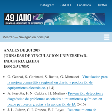
Pasar
Instagram
SADIO
Facebook
Twitter
Sadio
al
contenido
.
principal
48 JAIIO
Mostrar — Navegación principal
Navegación
principal
Bienvenidos
Novedades
Autoridades del Evento
Sponsors de las JAIIO
Declarado de interés por
Simposios
Fechas Importantes
Cómo Inscribirse a las JAIIO
ANALES DE JUI 2019
JORNADAS DE VINCULACION UNIVERSIDAD-
INDUSTRIA (JAIIO)
ISSN 2451-750X
G. Gennai, S. Geninatti, S. Roatta, G. Minnucci -
Vinculación para
la mejora competitiva regional en diseño y producción de
equipamiento electrónico.
(1-4)
A. Perrotta, F. N. Caldora, H. Merlino -
Prevención, detección y
diagnóstico de problemas asociados a tratamientos químicos en
pozos petroleros gracias a la aplicación de IA
(5-16)
J. L. Juárez, C. I. Orozco, E. J. Leyes -
Reconocimiento de