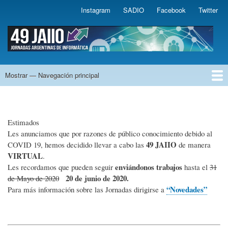
Pasar
Instagram
SADIO
Facebook
Twitter
Sadio
al
contenido
.
principal
48 JAIIO
Mostrar — Navegación principal
Navegación
principal
Bienvenidos
Novedades
Autoridades del Evento
Sponsors de las JAIIO
Declarado de interés por
Simposios
Fechas Importantes
Cómo Inscribirse a las JAIIO
Estimados
Les anunciamos que por razones de público conocimiento debido al
49 JAIIO
COVID 19, hemos decidido llevar a cabo las
de manera
VIRTUAL
.
enviándonos trabajos
Les recordamos que pueden seguir
hasta el
31
20 de junio de 2020.
de Mayo de 2020
“Novedades”
Para más información sobre las Jornadas dirigirse a